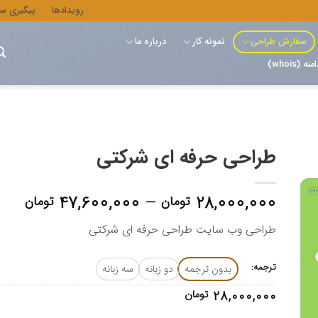
رویدادها
پیگیری س
سفارش طراحی
نمونه کار
درباره ما
whois)
طراحی حرفه ای شرکتی
محد
47,600,000
–
28,000,000
تومان
تومان
قیم
طراحی وب سایت طراحی حرفه ای شرکتی
تا
00,000
ترجمه:
بدون ترجمه
دو زبانه
سه زبانه
28,000,000
تومان