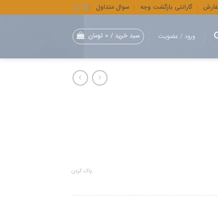
فارش
گارانتی بازگشت وجه
سوال متداول
سبد خرید /
0
تومان
ورود / عضویت
وده
ت:
28,000,000 تومان
پاک کردن
47,6 تومان