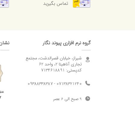
تماس بگیرید
گروه نرم افزاری پیوند نگار
نشان
شیراز، خیابان قصرالدشت، مجتمع
تجاری آناهیتا 2، واحد 62
کدپستی: 7134618891
07138321240 - 09388338387
9 صبح الی 6 عصر