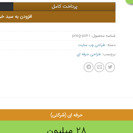
پرداخت کامل
افزودن به سبد خر
شناسه محصول:
pnsg-psh1
دسته:
طراحی وب سایت
برچسب:
طراحی حرفه ای
حرفه ای (شرکتی)
28 میلیون