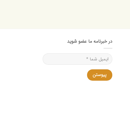
حدوده
یمت:
90,000,000 تومان
ا
153,000,00 تومان
در خبرنامه ما عضو شوید