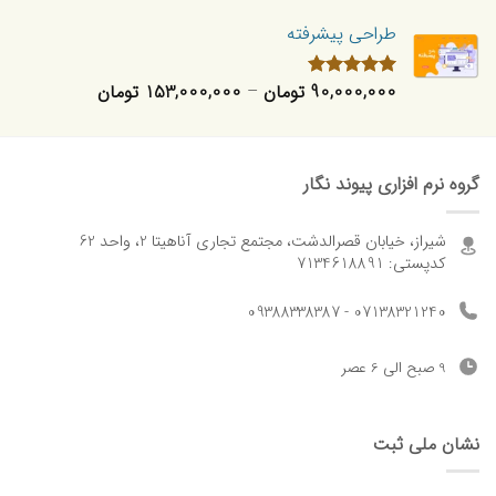
طراحی پیشرفته
محدوده
90,000,000
تومان
–
153,000,000
تومان
امتیاز
5.00
از 5
قیمت:
0,000
تا
گروه نرم افزاری پیوند نگار
153,000,000 تومان
شیراز، خیابان قصرالدشت، مجتمع تجاری آناهیتا 2، واحد 62
کدپستی: 7134618891
07138321240 - 09388338387
9 صبح الی 6 عصر
نشان ملی ثبت